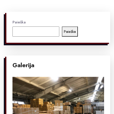
Paieška
Paieška
Galerija