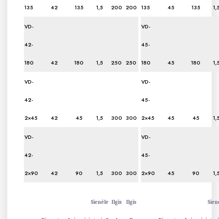
135
42
135
1,5
200
200
135
45
135
1,
VD-
VD-
42-
45-
180
42
180
1,5
250
250
180
45
180
1,
VD-
VD-
42-
45-
2×45
42
45
1,5
300
300
2×45
45
45
1,
VD-
VD-
42-
45-
2×90
42
90
1,5
300
300
2×90
45
90
1,
Sienėle
Ilgis
Ilgis
Sien