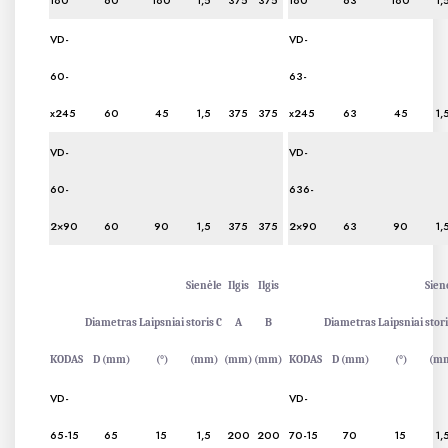
180
60
180
1,5
375
375
180
63
180
1,
VD-
VD-
60-
63-
x245
60
45
1,5
375
375
x245
63
45
1,
VD-
VD-
60-
636-
2×90
60
90
1,5
375
375
2×90
63
90
1,
Sienėle
Ilgis
Ilgis
Sien
Diametras
Laipsniai
storis C
A
B
Diametras
Laipsniai
stori
KODAS
D (mm)
(°)
(mm)
(mm)
(mm)
KODAS
D (mm)
(°)
(m
VD-
VD-
65-15
65
15
1,5
200
200
70-15
70
15
1,