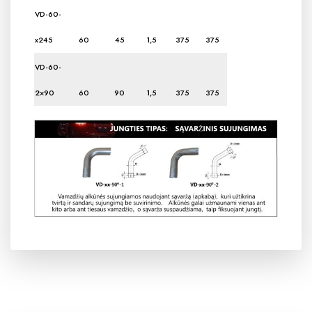
VD-60-
x245
60
45
1,5
375
375
VD-60-
2×90
60
90
1,5
375
375