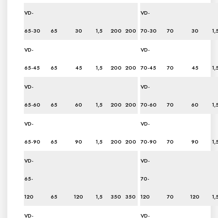
VD-
VD-
65-30
65
30
1,5
200
200
70-30
70
30
1,
VD-
VD-
65-45
65
45
1,5
200
200
70-45
70
45
1,
VD-
VD-
65-60
65
60
1,5
200
200
70-60
70
60
1,
VD-
VD-
65-90
65
90
1,5
200
200
70-90
70
90
1,
VD-
VD-
65-
70-
120
65
120
1,5
350
350
120
70
120
1,
VD-
VD-