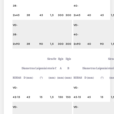
38-
40-
2×45
38
45
1,5
300
300
2×45
40
45
1,
VD-
VD-
38-
40-
2×90
38
90
1,5
300
300
2×90
40
90
1,
Sienėle
Ilgis
Ilgis
Sien
Diametras
Laipsniai
storis C
A
B
Diametras
Laipsniai
stori
KODAS
D (mm)
(°)
(mm)
(mm)
(mm)
KODAS
D (mm)
(°)
(m
VD-
VD-
42-15
42
15
1,5
150
150
45-15
45
15
1,
VD-
VD-