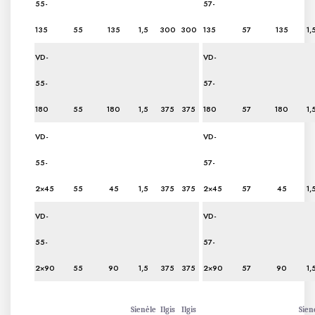
55-
57-
135
55
135
1,5
300
300
135
57
135
1,
VD-
VD-
55-
57-
180
55
180
1,5
375
375
180
57
180
1,
VD-
VD-
55-
57-
2×45
55
45
1,5
375
375
2×45
57
45
1,
VD-
VD-
55-
57-
2×90
55
90
1,5
375
375
2×90
57
90
1,
Sienėle
Ilgis
Ilgis
Sien