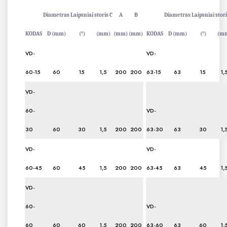
Diametras
Laipsniai
storis C
A
B
Diametras
Laipsniai
stori
KODAS
D (mm)
(°)
(mm)
(mm)
(mm)
KODAS
D (mm)
(°)
(m
VD-
VD-
60-15
60
15
1,5
200
200
63-15
63
15
1,
VD-
60-
VD-
30
60
30
1,5
200
200
63-30
63
30
1,
VD-
VD-
60-45
60
45
1,5
200
200
63-45
63
45
1,
VD-
60-
VD-
60
60
60
1,5
200
200
63-60
63
60
1,