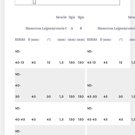
Sienėle
Ilgis
Ilgis
Sien
Diametras
Laipsniai
storis C
A
B
Diametras
Laipsniai
stori
KODAS
D (mm)
(°)
(mm)
(mm)
(mm)
KODAS
D (mm)
(°)
(m
VD-
VD-
40-15
40
15
1,5
150
150
45-15
45
15
1,
VD-
40-
VD-
30
40
30
1,5
150
150
45-30
45
30
1,
VD-
VD-
40-45
40
45
1,5
150
150
45-45
45
45
1,
VD-