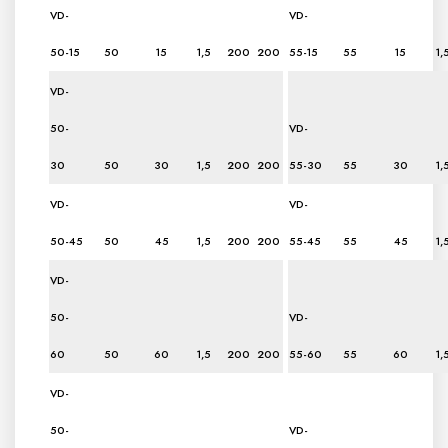
VD-
VD-
50-15
50
15
1,5
200
200
55-15
55
15
1,
VD-
50-
VD-
30
50
30
1,5
200
200
55-30
55
30
1,
VD-
VD-
50-45
50
45
1,5
200
200
55-45
55
45
1,
VD-
50-
VD-
60
50
60
1,5
200
200
55-60
55
60
1,
VD-
50-
VD-