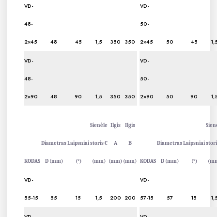
VD-
VD-
48-
50-
2×45
48
45
1,5
350
350
2×45
50
45
1,
VD-
VD-
48-
50-
2×90
48
90
1,5
350
350
2×90
50
90
1,
Sienėle
Ilgis
Ilgis
Sien
Diametras
Laipsniai
storis C
A
B
Diametras
Laipsniai
stori
KODAS
D (mm)
(°)
(mm)
(mm)
(mm)
KODAS
D (mm)
(°)
(m
VD-
VD-
55-15
55
15
1,5
200
200
57-15
57
15
1,
VD-
VD-