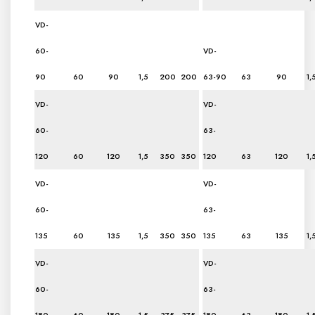
VD-
60-
VD-
90
60
90
1,5
200
200
63-90
63
90
1,
VD-
VD-
60-
63-
120
60
120
1,5
350
350
120
63
120
1,
VD-
VD-
60-
63-
135
60
135
1,5
350
350
135
63
135
1,
VD-
VD-
60-
63-