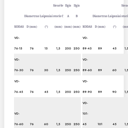
Sienėle
Ilgis
Ilgis
Sien
Diametras
Laipsniai
storis C
A
B
Diametras
Laipsniai
stori
KODAS
D (mm)
(°)
(mm)
(mm)
(mm)
KODAS
D (mm)
(°)
(m
VD-
VD-
76-15
76
15
1,5
250
250
89-45
89
45
1,
VD-
VD-
76-30
76
30
1,5
250
250
89-60
89
60
1,
VD-
VD-
76-45
76
45
1,5
250
250
89-90
89
90
1,
VD-
VD-
101-
76-60
76
60
1,5
250
250
45
101
45
1,