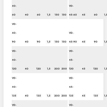
40-
VD-
60
40
60
1,5
150
150
45-60
45
60
1,
VD-
40-
VD-
90
40
90
1,5
150
150
45-90
45
90
1,
VD-
VD-
40-
45-
120
40
120
1,5
200
200
120
45
120
1,
VD-
VD-
40-
45-
135
40
135
1,5
200
200
135
45
135
1,
VD-
VD-