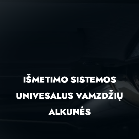
IŠMETIMO SISTEMOS
UNIVESALŪS VAMZDŽIŲ
ALKŪNĖS