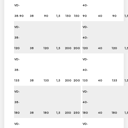
VD-
40-
38-90
38
90
1,5
150
150
90
40
90
1,
VD-
VD-
38-
40-
120
38
120
1,5
200
200
120
40
120
1,
VD-
VD-
38-
40-
135
38
135
1,5
200
200
135
40
135
1,
VD-
VD-
38-
40-
180
38
180
1,5
250
250
180
40
180
1,
VD-
VD-