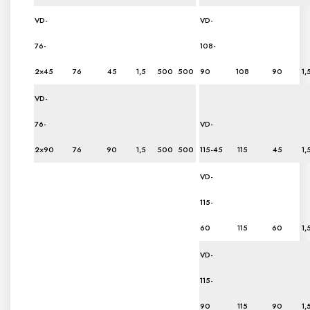
VD-
VD-
76-
108-
2×45
76
45
1,5
500
500
90
108
90
1,
VD-
76-
VD-
2×90
76
90
1,5
500
500
115-45
115
45
1,
VD-
115-
60
115
60
1,
VD-
115-
90
115
90
1,