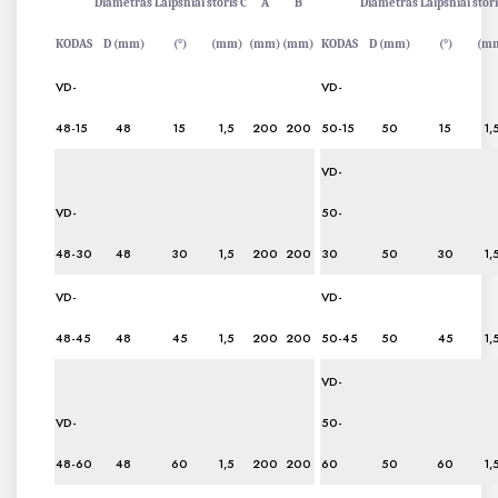
Diametras
Laipsniai
storis C
A
B
Diametras
Laipsniai
stori
KODAS
D (mm)
(°)
(mm)
(mm)
(mm)
KODAS
D (mm)
(°)
(m
VD-
VD-
48-15
48
15
1,5
200
200
50-15
50
15
1,
VD-
VD-
50-
48-30
48
30
1,5
200
200
30
50
30
1,
VD-
VD-
48-45
48
45
1,5
200
200
50-45
50
45
1,
VD-
VD-
50-
48-60
48
60
1,5
200
200
60
50
60
1,