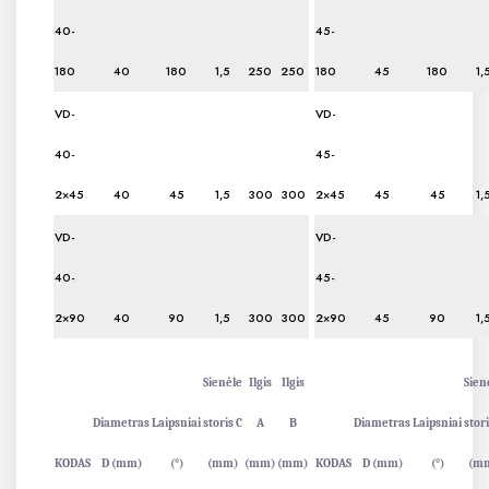
40-
45-
180
40
180
1,5
250
250
180
45
180
1,
VD-
VD-
40-
45-
2×45
40
45
1,5
300
300
2×45
45
45
1,
VD-
VD-
40-
45-
2×90
40
90
1,5
300
300
2×90
45
90
1,
Sienėle
Ilgis
Ilgis
Sien
Diametras
Laipsniai
storis C
A
B
Diametras
Laipsniai
stori
KODAS
D (mm)
(°)
(mm)
(mm)
(mm)
KODAS
D (mm)
(°)
(m