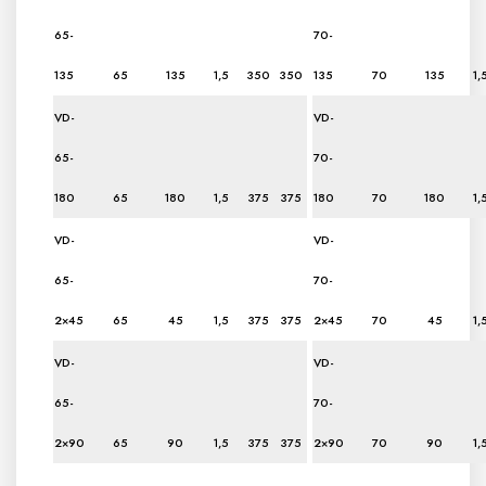
65-
70-
135
65
135
1,5
350
350
135
70
135
1,
VD-
VD-
65-
70-
180
65
180
1,5
375
375
180
70
180
1,
VD-
VD-
65-
70-
2×45
65
45
1,5
375
375
2×45
70
45
1,
VD-
VD-
65-
70-
2×90
65
90
1,5
375
375
2×90
70
90
1,