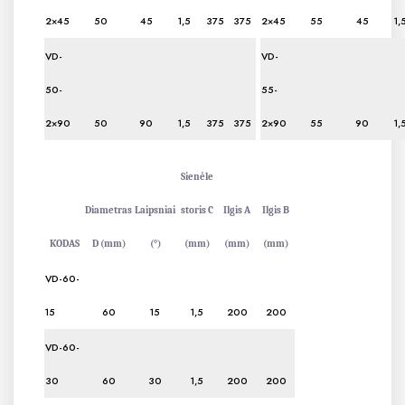
2×45
50
45
1,5
375
375
2×45
55
45
1,
VD-
VD-
50-
55-
2×90
50
90
1,5
375
375
2×90
55
90
1,
Sienėle
Diametras
Laipsniai
storis C
Ilgis A
Ilgis B
KODAS
D (mm)
(°)
(mm)
(mm)
(mm)
VD-60-
15
60
15
1,5
200
200
VD-60-
30
60
30
1,5
200
200