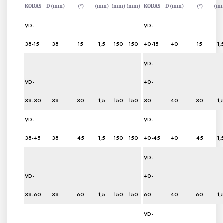
KODAS
D (mm)
(°)
(mm)
(mm)
(mm)
KODAS
D (mm)
(°)
(m
VD-
VD-
38-15
38
15
1,5
150
150
40-15
40
15
1,
VD-
VD-
40-
38-30
38
30
1,5
150
150
30
40
30
1,
VD-
VD-
38-45
38
45
1,5
150
150
40-45
40
45
1,
VD-
VD-
40-
38-60
38
60
1,5
150
150
60
40
60
1,
VD-